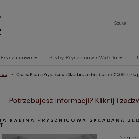
 Prysznicowe
Szyby Prysznicowe Walk In
L
cowe
»
Czarna Kabina Prysznicowa Składana Jednostronnie D1500, Szkło g
Potrzebujesz informacji? Kliknij i zad
NA KABINA PRYSZNICOWA SKŁADANA JE
T
Dostępność