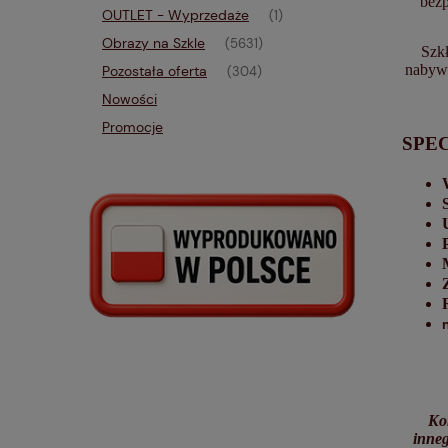
bezp
OUTLET - Wyprzedaże
(1)
Obrazy na Szkle
(5631)
Szkł
nabywa
Pozostała oferta
(304)
Nowości
Promocje
SPE
Ko
inneg