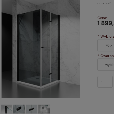
duża ilość
Cena:
1 899
*
Wybierz 
*
Gwaranc