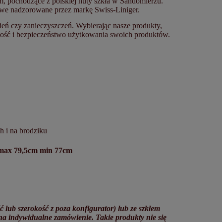
, pochodzące z polskiej huty szkła w Sandomierzu.
owe nadzorowane przez markę Swiss-Liniger.
wień czy zanieczyszczeń. Wybierając nasze produkty,
kość i bezpieczeństwo użytkowania swoich produktów.
 i na brodziku
 max 79,5cm min 77cm
ub szerokość z poza konfigurator) lub ze szkłem
na indywidualne zamówienie. Takie produkty nie się