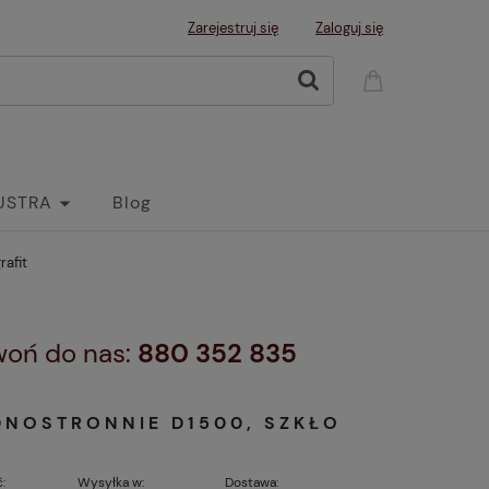
Zarejestruj się
Zaloguj się
USTRA
Blog
rafit
zwoń do nas:
880 352 835
DNOSTRONNIE D1500, SZKŁO
:
Wysyłka w:
Dostawa: