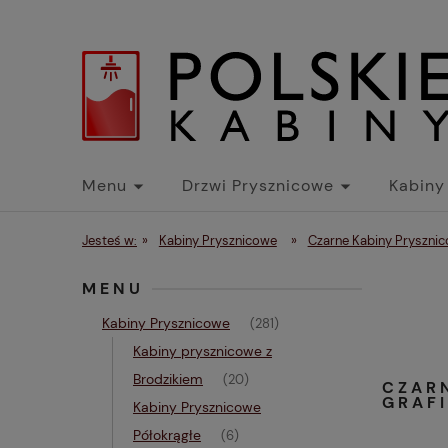
Menu
Drzwi Prysznicowe
Kabiny
Jesteś w:
»
Kabiny Prysznicowe
»
Czarne Kabiny Pryszni
MENU
Kabiny Prysznicowe
(281)
Kabiny prysznicowe z
Brodzikiem
(20)
CZAR
GRAFI
Kabiny Prysznicowe
Półokrągłe
(6)