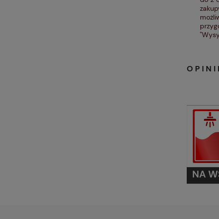
zakup
możliw
przyg
"Wysy
OPINI