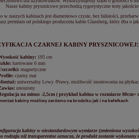
ieczeństwo dla użytkowników. Wykorzystujemy szkło o grubości 6 mm
Nasze kabiny prysznicowe przechodzą rygorystyczne testy jakości
o w naszych kabinach jest diamentowo czyste, bez falistości, przebar
sz premium od polskiego producenta kabin Glassberg, który dba o ja
:
CYFIKACJA CZARNEJ KABINY PRYSZNICOWEJ
Wysokość kabiny:
195 cm
Szkło:
hartowane 6 mm
Uszczelki:
magnetyczne
Profile:
czarny mat
Montaż:
uniwersalny Lewy /Prawy, możliwość montowania na płytkach
Zawias:
unoszony
Regulacja na minus -2,5cm ( przykład kabina w rozmiarze 80cm=
montaż kabiny możliwy zarówno na brodziku jak i na kafelkach
nfiguracja kabiny w niestandardowym wymiarze (zmieniona wysokość l
o rodzaju niż transparentne oznacza, że produkt zostanie wykonany 