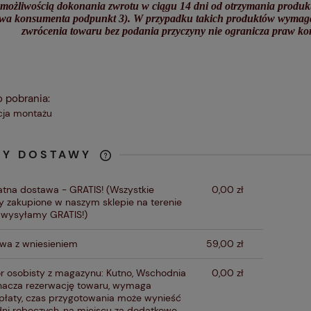
 możliwością dokonania zwrotu w ciągu 14 dni od otrzymania produk
wa konsumenta podpunkt 3). W przypadku takich produktów wymagam
zwrócenia towaru bez podania przyczyny nie ogranicza praw kon
o pobrania:
kcja montażu
TY DOSTAWY
CENA NIE ZAWIERA
atna dostawa - GRATIS!
(Wszystkie
0,00 zł
EWENTUALNYCH KOSZTÓW
y zakupione w naszym sklepie na terenie
PŁATNOŚCI
i wysyłamy GRATIS!)
wa z wniesieniem
59,00 zł
r osobisty z magazynu: Kutno, Wschodnia
0,00 zł
acza rezerwację towaru, wymaga
płaty, czas przygotowania może wynieść
dni roboczych, na miejscu za dodatkowe