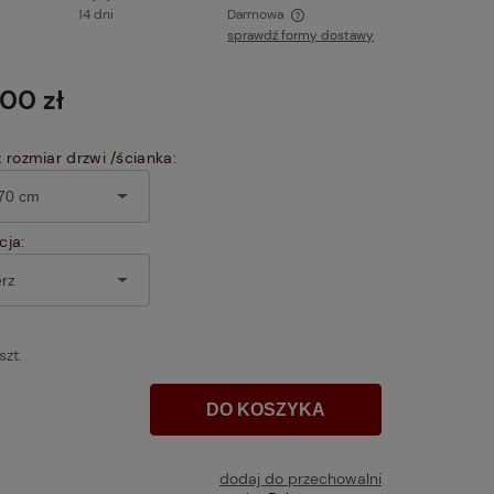
14 dni
Darmowa
sprawdź formy dostawy
Cena nie zawiera ewentualnych kosztów
płatności
,00 zł
rozmiar drzwi /ścianka:
ja:
szt.
DO KOSZYKA
dodaj do przechowalni