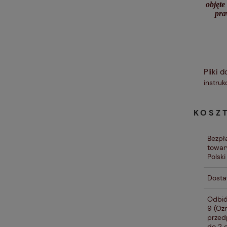
objęte
pra
Pliki d
instru
KOSZ
Bezpł
towar
Polsk
Dosta
Odbió
9
(Ozn
przed
do 2 