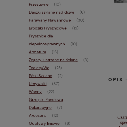
Przesuwne
(10)
Daszki szklane nad drzwi
(6)
Parawany Nawannowe
(30)
Brodziki Prysznicowe
(15)
Prysznice dla
niepełnosprawnych
(10)
Armatura
(16)
Zegary lustrzane na ścianę
(3)
Toalety/Wc
(28)
Półki Szklane
(2)
OPIS
Umywalki
(37)
Wanny
(22)
Grzejniki Panelowe
Dekoracyjne
(7)
Akcesoria
(12)
Czarn
spe
Odpływy liniowe
(6)