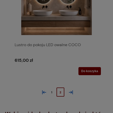
Lustro do pokoju LED owalne COCO
615,00 zł
Do koszyka
«
»
1
2