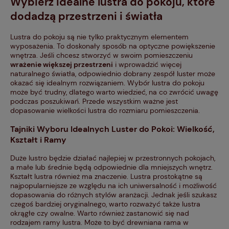
Wybierz idealne lustra do pokoju, które
dodadzą przestrzeni i światła
Lustra do pokoju są nie tylko praktycznym elementem
wyposażenia. To doskonały sposób na optyczne powiększenie
wnętrza. Jeśli chcesz stworzyć w swoim pomieszczeniu
wrażenie większej przestrzeni
i wprowadzić więcej
naturalnego światła, odpowiednio dobrany zespół luster może
okazać się idealnym rozwiązaniem. Wybór lustra do pokoju
może być trudny, dlatego warto wiedzieć, na co zwrócić uwagę
podczas poszukiwań. Przede wszystkim ważne jest
dopasowanie wielkości lustra do rozmiaru pomieszczenia.
Tajniki Wyboru Idealnych Luster do Pokoi: Wielkość,
Kształt i Ramy
Duże lustro będzie działać najlepiej w przestronnych pokojach,
a małe lub średnie będą odpowiednie dla mniejszych wnętrz.
Kształt lustra również ma znaczenie. Lustra prostokątne są
najpopularniejsze ze względu na ich uniwersalność i możliwość
dopasowania do różnych stylów aranżacji. Jednak jeśli szukasz
czegoś bardziej oryginalnego, warto rozważyć także lustra
okrągłe czy owalne. Warto również zastanowić się nad
rodzajem ramy lustra. Może to być drewniana rama w