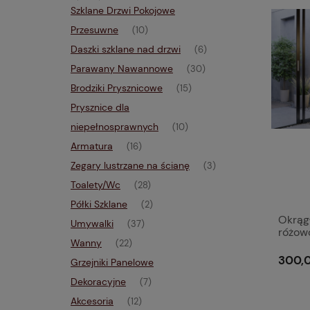
Szklane Drzwi Pokojowe
Przesuwne
(10)
Daszki szklane nad drzwi
(6)
Parawany Nawannowe
(30)
Brodziki Prysznicowe
(15)
Prysznice dla
niepełnosprawnych
(10)
Armatura
(16)
Zegary lustrzane na ścianę
(3)
Toalety/Wc
(28)
Półki Szklane
(2)
Okrągł
Umywalki
(37)
różowo
Wanny
(22)
300,0
Grzejniki Panelowe
Dekoracyjne
(7)
Akcesoria
(12)