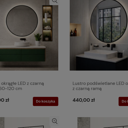
 okrągłe LED z czarną
Lustro podświetlane LED o
60-120 cm
z czarną ramą
0 zł
440,00 zł
Do koszyka
Do 