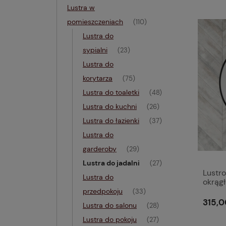
Lustra w
pomieszczeniach
(110)
Lustra do
sypialni
(23)
Lustra do
korytarza
(75)
Lustra do toaletki
(48)
Lustra do kuchni
(26)
Lustra do łazienki
(37)
Lustra do
garderoby
(29)
Lustra do jadalni
(27)
Lustro
Lustra do
okrąg
przedpokoju
(33)
315,0
Lustra do salonu
(28)
Lustra do pokoju
(27)