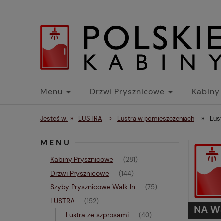
Menu
Drzwi Prysznicowe
Kabiny
Jesteś w:
»
LUSTRA
»
Lustra w pomieszczeniach
»
Lus
MENU
Kabiny Prysznicowe
(281)
Drzwi Prysznicowe
(144)
Szyby Prysznicowe Walk In
(75)
LUSTRA
(152)
Lustra ze szprosami
(40)