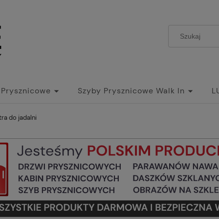
 Prysznicowe
Szyby Prysznicowe Walk In
L
tra do jadalni