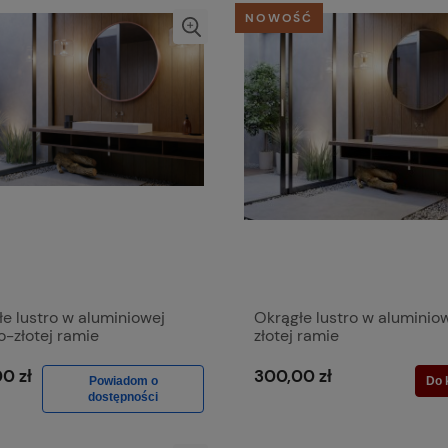
NOWOŚĆ
e lustro w aluminiowej
Okrągłe lustro w aluminio
-złotej ramie
złotej ramie
0 zł
300,00 zł
Powiadom o
Do 
dostępności