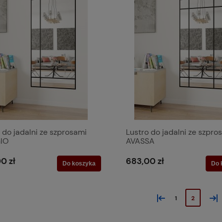
 do jadalni ze szprosami
Lustro do jadalni ze szpro
IO
AVASSA
0 zł
683,00 zł
Do koszyka
Do 
«
»
1
2