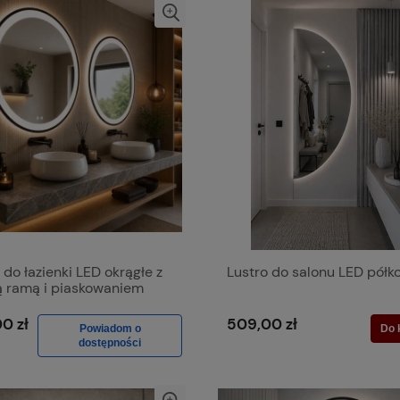
 do łazienki LED okrągłe z
Lustro do salonu LED półk
ą ramą i piaskowaniem
0 zł
509,00 zł
Powiadom o
Do 
dostępności