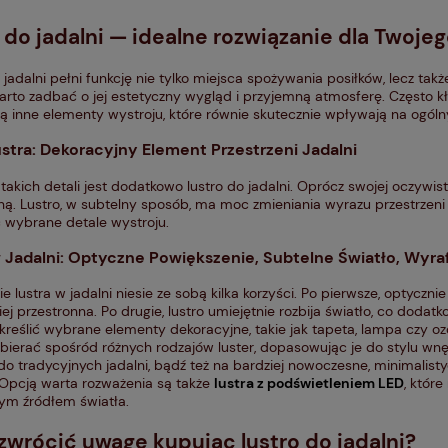
 do jadalni — idealne rozwiązanie dla Twoje
 jadalni pełni funkcję nie tylko miejsca spożywania posiłków, lecz takż
arto zadbać o jej estetyczny wygląd i przyjemną atmosferę. Często k
eją inne elementy wystroju, które równie skutecznie wpływają na ogóln
stra: Dekoracyjny Element Przestrzeni Jadalni
akich detali jest dodatkowo lustro do jadalni. Oprócz swojej oczywist
ą. Lustro, w subtelny sposób, ma moc zmieniania wyrazu przestrzeni j
ć wybrane detale wystroju.
 Jadalni: Optyczne Powiększenie, Subtelne Światło, Wyra
e lustra w jadalni niesie ze sobą kilka korzyści. Po pierwsze, optyczni
ej przestronna. Po drugie, lustro umiejętnie rozbija światło, co dodat
reślić wybrane elementy dekoracyjne, takie jak tapeta, lampa czy oz
ierać spośród różnych rodzajów luster, dopasowując je do stylu wnę
do tradycyjnych jadalni, bądź też na bardziej nowoczesne, minimalis
Opcją warta rozważenia są także
lustra z podświetleniem LED
, które
m źródłem światła.
zwrócić uwagę kupując lustro do jadalni?