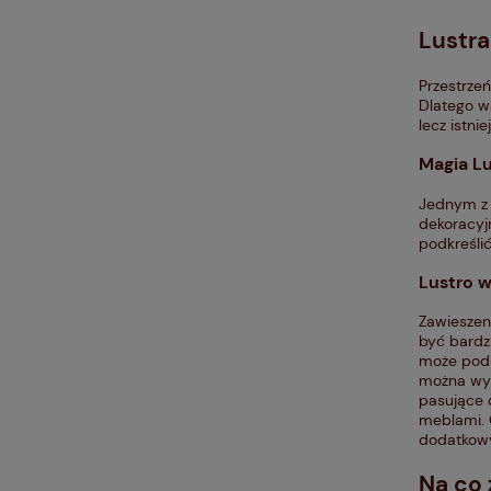
Lustra
Przestrzeń
Dlatego w
lecz istni
Magia Lu
Jednym z t
dekoracyjn
podkreśli
Lustro w
Zawieszeni
być bardzi
może podk
można wyb
pasujące 
meblami. 
dodatkowy
Na co 