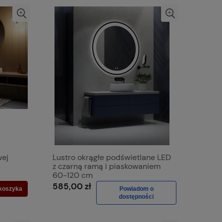
wej
Lustro okrągłe podświetlane LED
z czarną ramą i piaskowaniem
60-120 cm
585,00 zł
koszyka
Powiadom o
dostępności