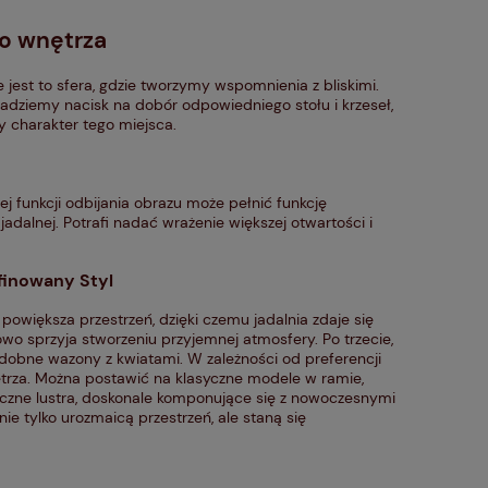
go wnętrza
e jest to sfera, gdzie tworzymy wspomnienia z bliskimi.
ładziemy nacisk na dobór odpowiedniego stołu i krzeseł,
y charakter tego miejsca.
ej funkcji odbijania obrazu może pełnić funkcję
adalnej. Potrafi nadać wrażenie większej otwartości i
finowany Styl
e powiększa przestrzeń, dzięki czemu jadalnia zdaje się
kowo sprzyja stworzeniu przyjemnej atmosfery. Po trzecie,
dobne wazony z kwiatami. W zależności od preferencji
trza. Można postawić na klasyczne modele w ramie,
tyczne lustra, doskonale komponujące się z nowoczesnymi
 nie tylko urozmaicą przestrzeń, ale staną się