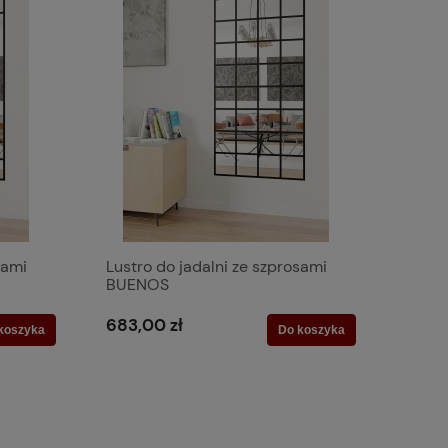
sami
Lustro do jadalni ze szprosami
BUENOS
683,00 zł
koszyka
Do koszyka