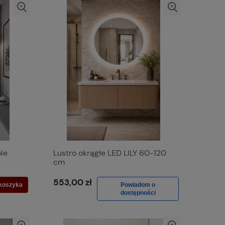
ole
Lustro okrągłe LED LILY 60-120
cm
553,00 zł
koszyka
Powiadom o
dostępności