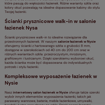
które pasują do większości łazienek. Różne warianty szkła oraz
kolory okuć pozwalają na idealne dopasowanie kabiny do stylu
Twojej łazienki.
Ścianki prysznicowe walk-in w salonie
łazienek Nysa
Ścianki prysznicowe walk-in to idealne rozwiązanie dla
przestronnych łazienek. W naszym
salonie łazienek w Nysie
oferujemy ścianki z hartowanego szkła o grubości 8 mm,
dostępne w szerokościach od 40 cm do 200 cm oraz w
różnych wariantach szkła: przezroczystym, mrożonym,
grafitowym i lustrzanym. Dzięki szerokiemu wyborowi okuć,
każda ścianka może być dopasowana do indywidualnych
potrzeb i stylu łazienki.
Kompleksowe wyposażenie łazienek w
Nysie
Nasz
internetowy salon łazienek w Nysie
oferuje także szeroki
wybór innych elementów wyposażenia łazienki, takich jak
parawany wannowe, baterie, meble łazienkowe, umywalki,
brodziki, lustra oraz obrazy na szkle. Dzięki naszej bogatej