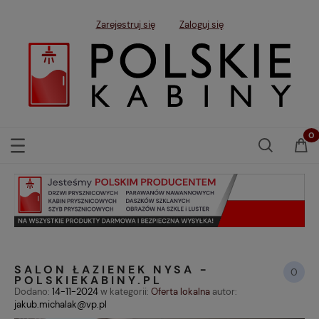
Zarejestruj się
Zaloguj się
SALON ŁAZIENEK NYSA -
0
POLSKIEKABINY.PL
Dodano:
14-11-2024
w kategorii:
Oferta lokalna
autor:
jakub.michalak@vp.pl