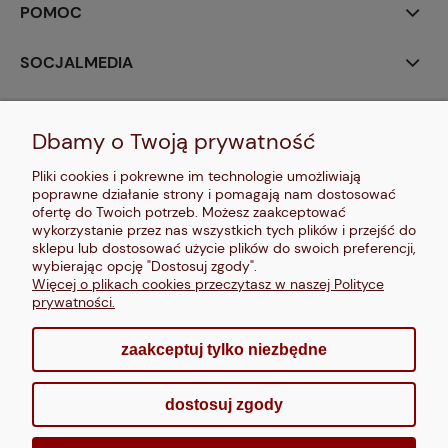
POMOC
SOCJALMEDIA
MOJE KONTO
Dbamy o Twoją prywatność
PŁATNOŚCI I DOSTAWA
Pliki cookies i pokrewne im technologie umożliwiają
poprawne działanie strony i pomagają nam dostosować
INFORMACJE
ofertę do Twoich potrzeb. Możesz zaakceptować
wykorzystanie przez nas wszystkich tych plików i przejść do
sklepu lub dostosować użycie plików do swoich preferencji,
O NAS
wybierając opcję "Dostosuj zgody".
Więcej o plikach cookies przeczytasz w naszej Polityce
prywatności.
zaakceptuj tylko niezbędne
pokaż pełną wersję strony
dostosuj zgody
Sklep internetowy Shoper.pl