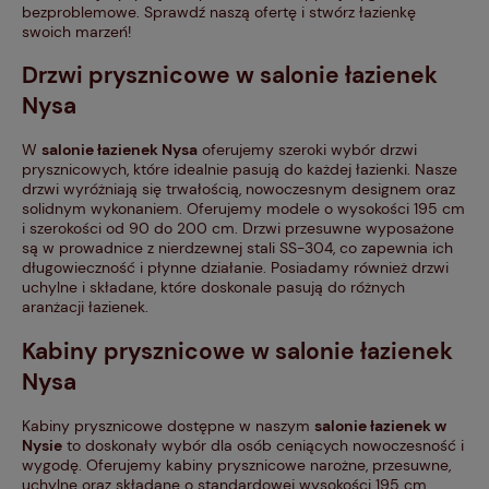
bezproblemowe. Sprawdź naszą ofertę i stwórz łazienkę
swoich marzeń!
Drzwi prysznicowe w salonie łazienek
Nysa
W
salonie łazienek Nysa
oferujemy szeroki wybór drzwi
prysznicowych, które idealnie pasują do każdej łazienki. Nasze
drzwi wyróżniają się trwałością, nowoczesnym designem oraz
solidnym wykonaniem. Oferujemy modele o wysokości 195 cm
i szerokości od 90 do 200 cm. Drzwi przesuwne wyposażone
są w prowadnice z nierdzewnej stali SS-304, co zapewnia ich
długowieczność i płynne działanie. Posiadamy również drzwi
uchylne i składane, które doskonale pasują do różnych
aranżacji łazienek.
Kabiny prysznicowe w salonie łazienek
Nysa
Kabiny prysznicowe dostępne w naszym
salonie łazienek w
Nysie
to doskonały wybór dla osób ceniących nowoczesność i
wygodę. Oferujemy kabiny prysznicowe narożne, przesuwne,
uchylne oraz składane o standardowej wysokości 195 cm,